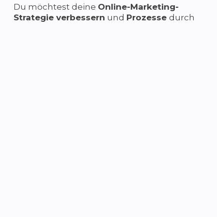
Du möchtest deine
Online-Marketing-
Strategie verbessern
und
Prozesse
durch
KI optimieren?
Egal ob Marketing-Manager,
Unternehmer, Freelancer oder Studenten.
unser eBook bietet
wertvolle Einblicke
,
praxisnahe Beispiele
und
konkrete
Handlungsempfehlungen
, die dir helfen,
dein Deinen Start in KI Gestütztes Marketing
auf das nächste level zu bringen.
Was erwartet dich in
diesem eBook? 📖